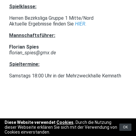
Spielklasse:
Herren Bezirksliga Gruppe 1 Mitte/Nord
Aktuelle Ergebnisse finden Sie
HIER
.
Mannschaftsführer:
Florian Spies
florian_spies@gmx.de
Spieltermine:
Samstags 18:00 Uhr in der Mehrzweckhalle Kemnath
Diese Website verwendet
Cookies
.
Durch die Nutzung
dieser Webseite erklären Sie sich mit der Verwendung von
OK
Cookies einverstanden.